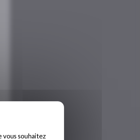
ue vous souhaitez