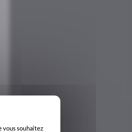
ue vous souhaitez